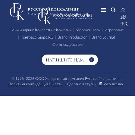
РУ
РУССТРОЙКОНСАЛТИНГ
ХОЛДИНГОВАЯ КОМПАНИЯ
EN
中文
Инжиниринг Консалтинг Компани
Морской волк
Игрополис
Конгресс Бюро.RU
Brand Production
Brand Journal
Фонд содействия
НАПИШИТЕ НАМ
О ХОЛДИНГЕ
© 1995–2026 ООО Холдинговая компания Русстройконсалтинг
КОМПЕТЕНЦИИ
Политика конфиденциальности
Сделано в студии
Web Artisan
КЕЙСЫ
ДЕЯТЕЛЬНОСТЬ
НАЙТИ
МЕДИА-ЦЕНТР
КОНТАКТЫ